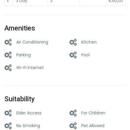
1
3 Day
3
€50,00
Amenities
Air Conditioning
Kitchen
Parking
Pool
Wi-Fi Internet
Suitability
Elder Access
For Children
No Smoking
Pet Allowed