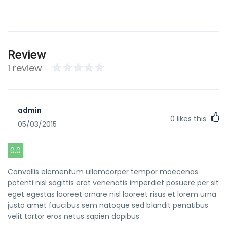
Review
1 review
admin
0
likes this
05/03/2015
0.0
Convallis elementum ullamcorper tempor maecenas
potenti nisl sagittis erat venenatis imperdiet posuere per sit
eget egestas laoreet ornare nisl laoreet risus et lorem urna
justo amet faucibus sem natoque sed blandit penatibus
velit tortor eros netus sapien dapibus