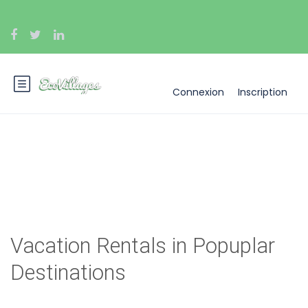
Connexion
Inscription
Layout Search Rental style 2
Vacation Rentals in Popuplar
Destinations
Valensolette
La Borie Noble