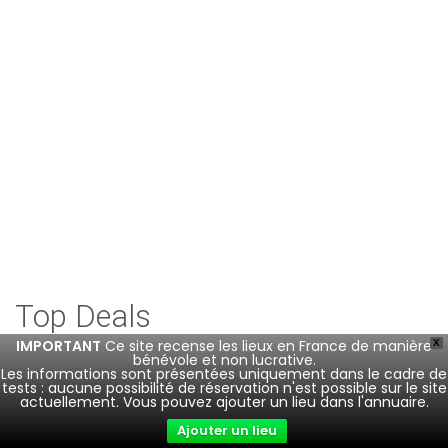
Mas Sauvadou
Jansiac
La Flayssière
Pourgues
Locoal-Mendon
Pont Es Frère La Chapelle Bouëxic
Pré Vert à Saint-Nolff
Top Deals
IMPORTANT
Ce site recense les lieux en France de manière
X
bénévole et non lucrative.
Les informations sont présentées uniquement dans le cadre de
Lovely Parisian Apartment In an authentic Parisian
Exclusif
tests : aucune possibilité de réservation n'est possible sur le site
Setting
actuellement. Vous pouvez ajouter un lieu dans l'annuaire.
4 Rue De Valois Paris , 75001 France
Ajouter un lieu
€0,00
/night