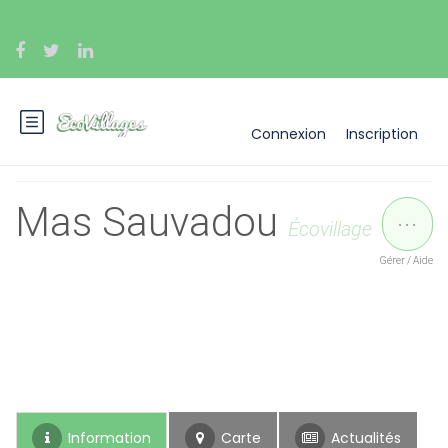
Connexion
Inscription
...
Mas Sauvadou
Écovillage
Gérer / Aide
Information
Carte
Actualités