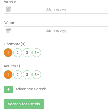
Arrivée
Départ
Chambre(s)
1
2
3
3+
Adulte(s)
1
2
3
3+
Advanced Search
Search for Hotels