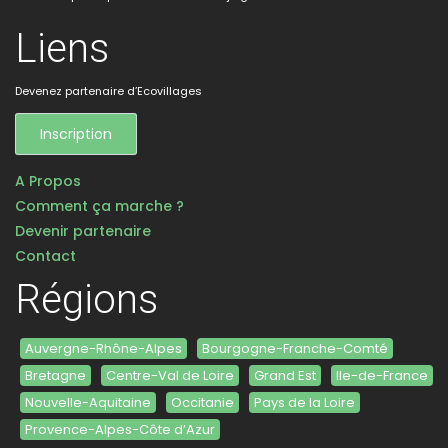
Liens
Devenez partenaire d’Ecovillages
Inscription
A Propos
Comment ça marche ?
Devenir partenaire
Contact
Régions
Auvergne-Rhône-Alpes
Bourgogne-Franche-Comté
Bretagne
Centre-Val de Loire
Grand Est
Ile-de-France
Nouvelle-Aquitaine
Occitanie
Pays de la Loire
Provence-Alpes-Côte d’Azur